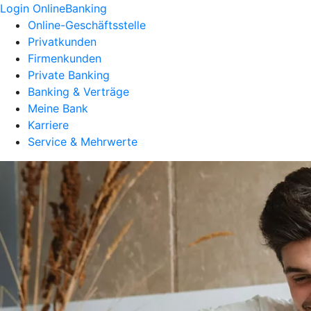
Login OnlineBanking
Online-Geschäftsstelle
Privatkunden
Firmenkunden
Private Banking
Banking & Verträge
Meine Bank
Karriere
Service & Mehrwerte