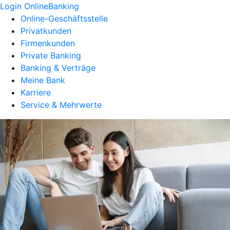
Login OnlineBanking
Online-Geschäftsstelle
Privatkunden
Firmenkunden
Private Banking
Banking & Verträge
Meine Bank
Karriere
Service & Mehrwerte