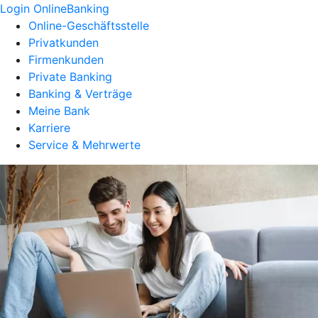
Login OnlineBanking
Online-Geschäftsstelle
Privatkunden
Firmenkunden
Private Banking
Banking & Verträge
Meine Bank
Karriere
Service & Mehrwerte